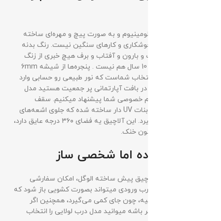
شیک
بدنه این آلاچیق از آلومینیوم و به صورت پیچ و مهره‌ای ساخته
شده، یعنی خبری از جوشکاری و کارهای سنگین نیست. رنگ بدنه
الکترواستاتیک هست و بارون و آفتاب و برف هیچ خبری از زنگ
زدگی خوردی حتی در 10 سال هم نیست . پنجره‌ها از شیشه‌ 6mm
شفاف یا دودی به انتخاب شماست که نور طبیعی رو حسابی وارد
فضا می‌کنن، ولی اگر در بافت آپارتمانی پر جمعیت هستید مدل
دودی رو برا حفظ حریم خصوصی شما پیشنهاد میکنیم. سقف
آلاچیق هم از پلی کربنات UV دار ساخته شده که جلوی اشعه‌های
مضر خورشید را می‌گیرد. این آلاچیق یه فضای ۳۶۰ درجه عایق دارد،
زمستون گرم و تابستون خنک.
آلاچیقی آماده اما شخصی ساز
یکی از مزیت های آلاچیق پیش ساخته الوگل، امکان سفارشی
ساخت آن میباشد. درب ورودی میتواند بصورت کشویی باز شود که
برای فضاهای تنگ عالیه، چون جای کمی می‌گیرد، همچنین اگر
دوستدارید با کلاس تر باشه میوانید مدل درب لولایی را انتخاب