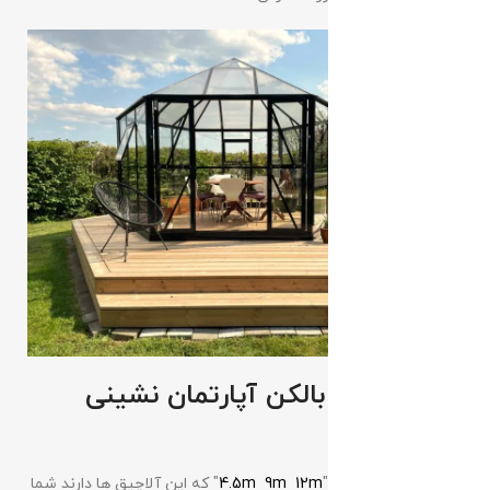
آلاچیق برای بالکن آپارتمان نشینی
تهران؟
با توجه به سه سایز "
12m
9m
4.5m
" که این آلاچیق ها دارند شما