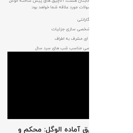
و عین حال مدرن انتخابتان هست، آلاچیق های پیش ساخته الوگل
مدل هگزا یکی از محصولات مورد علاقه شما خواهد بود:
دوام بالا با 18 ماه گارانتی
ساخت یا قابلیت شخصی سازی جزئیات
فضای 360 شیشه ای مشرف به اطراف
فضای امن و خصوصی مناسب شب های سرد سال
متریال آلاچیق آماده الوگل: محکم و