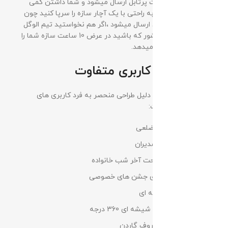
این محصول به صورت پرتابل ارسال میشود و شما داشتن کمی
دانش فنی میتوانید به راحتی با یک آچار سازه را سرپا کنید چون
نقشه نصب همراهش ارسال میشود ،اگر هم نخواستید تیم الوگل
سرویس هر کجای کشور که باشید در عرض 10 ساعت سازه شما را
مونتاژ و تحویل شما میدهد.
آلاچیق برای کاربری متفاوت
آلاچیق های الوگل به دلیل طراحی منحصر به فرد کاربری های
مختلفی خواهد داشت:
گلخانه شخصی 6 ضلعی
سالن غذا خوردی مدیران
آلاچیق برای استراحت آخر شب خانواده
مهمانی کوچک برای جشن های خصوصی
اتاق استریم شیشه ای
سالن تولید محتوا شیشه ای 360 درجه
آلاچیق مخصوص روف گاردن