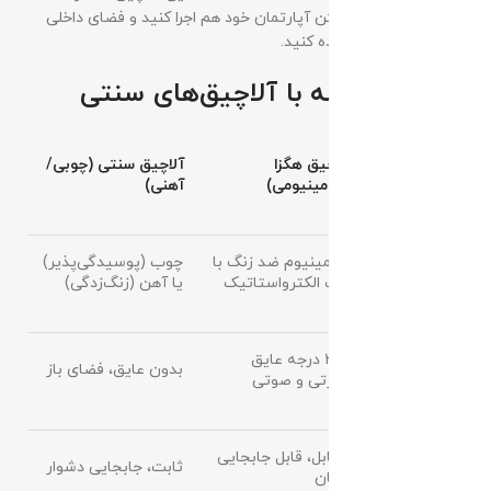
میتوانید حتی در بالکن آپارتمان خود هم اجرا کنید و فضای داخلی
خصوصی آنان استفاده کنید.
جدول مقایسه با آلاچیق‌های سنتی
آلاچیق هگزا
آلاچیق سنتی (چوبی/
ویژگی
(آلومینیومی)
آهنی)
آلومینیوم ضد زنگ با
چوب (پوسیدگی‌پذیر)
جنس
رنگ الکترواستاتیک
یا آهن (زنگ‌زدگی)
۳۶۰ درجه عایق
عایق‌بندی
بدون عایق، فضای باز
حرارتی و صوتی
پرتابل، قابل جابجایی
جابجایی
ثابت، جابجایی دشوار
آسان