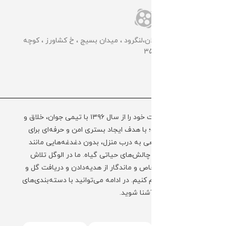
📌گلخانه مرکزی: گیلان،لنگرود ، میدان بسیج ، خ کشاورز ، کوچه
کشاورز سوم ، پلاک 35
مجموعه الوگل فعالیت خود را از سال ۱۳۹۶ با تیمی جوان، خلاق و
به‌روز آغاز کرده است؛ با هدف ایجاد بستری امن و حرفه‌ای برای
ارسال گل و گیاه طبیعی به درب منزل، بدون دغدغه‌هایی مانند
نگهداری، حمل‌ونقل و چالش‌های حیاتی گیاه. ما در الوگل تلاش
کرده‌ایم تا تجربه‌ای خاص و ماندگار از هدیه‌دادن و دریافت گل و
گیاه را برای شما فراهم کنیم. در ادامه می‌توانید با دسته‌بندی‌های
محبوب فروشگاه ما آشنا شوید.
+ ادامه توضیحات