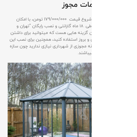
قیمت و خدمات مجوز
قیمت این آلاچیق با شروع قیمت 179/000/000 تومن، با امکان
پرداخت نقدی یا اقساطی. ۱۸ ماه گارانتی و نصب رایگان "تهران و
گیلان " یکی از بهترین گزینه هایی هست که میتوانید برای داشتن
یک روف گاردن مدرن و بروز استفاده کنید، همچنین برای نصب این
آلاچیق ها به هیچگونه مجوزی از شهرداری نیازی ندارید چون سازه
های پیچ و مهره ای میباشند.