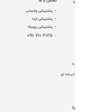
خدمات مشتریان
تماس با ما
پشتیبانی واتساپ
تماس با ما
پشتیبانی ایتا
خرید اقساطی
پشتیبانی روبیکا
شرایط و قوانین
2025 710 0911
شماره کارت ها
لینک های مهم
کانال بله | گل و گیاه
کانال بله | گلخانه شیشه ای
کانال تلگرام الوگل
اینستاگرام الوگل
همراه ما باشید!