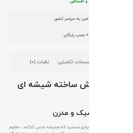
امکان پرداخت
نقد
و
اقساطی
ارسال سریع و امن به سراسر کشور
18 ماه گارانتی + نصب رایگان
توضیحات
توضیحات تکمیلی
نظرات (0)
آلاچیق پیش ساخته شیشه ای
الوگل
یه آلاچیق شیک و مدرن
اگر جز سازنده ها یا افرادی هستید که همیشه جنس کارآمد ، مقاوم