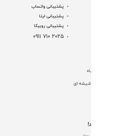
پشتیبانی واتساپ
تماس با ما
پشتیبانی ایتا
خرید اقساطی
پشتیبانی روبیکا
شرایط و قوانین
2025 710 0911
شماره کارت ها
لینک های مهم
کانال بله | گل و گیاه
کانال بله | گلخانه شیشه ای
کانال تلگرام الوگل
اینستاگرام الوگل
همراه ما باشید!