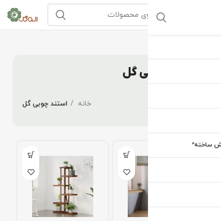
استند چوبی گل
خانه
استند چوبی گل
یش ساخته”