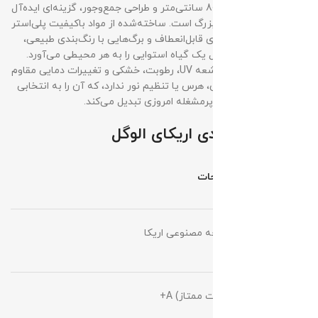
این درختچه با ارتفاع 80 سانتی‌متر و طراحی جمع‌وجور، گزینه‌ای ایده‌آل
برای فضاهای کوچک و بزرگ است. ساخته‌شده از مواد باکیفیت پلی‌استر
و پلاستیک، با ساقه‌های قابل‌انعطاف و برگ‌هایی با رنگ‌بندی طبیعی،
این محصول حس و حال یک گیاه استوایی را به هر محیطی می‌آورد.
درختچه اریکا در برابر اشعه UV، رطوبت، خشکی و تغییرات دمایی مقاوم
است و نیازی به آبیاری، هرس یا تنظیم نور ندارد، که آن را به انتخابی
عالی برای سبک زندگی پرمشغله امروزی تبدیل می‌کند.
ویژگی‌های کلیدی اریکای الوگل
مشخصه
توضیحات
نوع
درختچه مصنوعی اریکا
محصول
گرید
+A (کیفیت ممتاز)
تولیدی