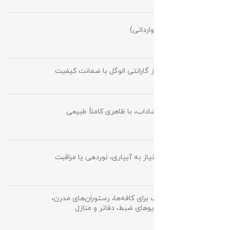
کشور
چین (وارداتی)
سازنده
گارانتی
120 روز گارانتی الوگل با ضمانت کیفیت
ویژگی
براق، شاداب، با ظاهری کاملاً طبیعی
برگ‌ها
نیاز به
بدون نیاز به آبیاری، نوردهی یا مراقبت
نگهداری
مناسب برای کافه‌ها، رستوران‌های مدرن،
کاربرد
استودیوهای ضبط، دفاتر و منازل