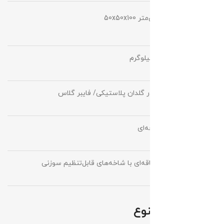
ابعاد
50x50x100 سانتی‌متر
(درختچه)
وزن
4.00 کیلوگرم
تجهیزات
گیاه در گلدان پلاستیکی/ فایبر گلاس
نوع گیاه
درختچه‌ای
شکل گیاه
چندساقه‌ای با شاخه‌های قابل‌تنظیم سوزنی
کاربردهای متنوع