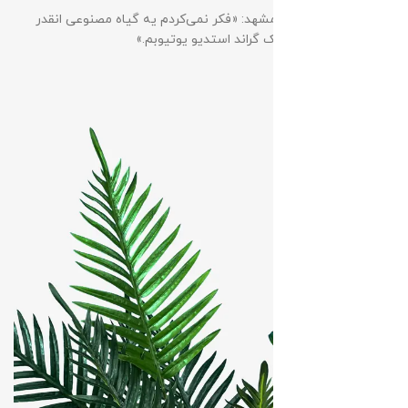
آقای نیما علیزاده ، مشهد: «فکر نمی‌کردم یه گیاه مصنوعی انقدر
طبیعی باشه. برای بک گراند استدیو یوتیوبم.»