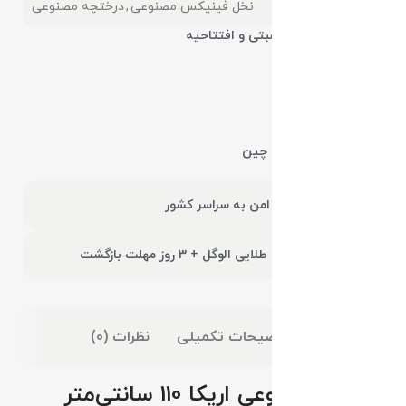
دسته:
نخل فینیکس مصنوعی
,
درختچه مصنوعی
مناسب هدایا مناسبتی و افتتاحیه
تراکم برگ بالا
برگ سوزنی لمسی
وارداتی گرید
+A
کشور مونتاژ کننده
چین
ارسال سریع و امن به سراسر کشور
120 روز گارانتی طلایی الوگل + 3 روز مهلت بازگشت
توضیحات
توضیحات تکمیلی
نظرات (0)
درختچه مصنوعی اریکا 110 سانتی‌متر