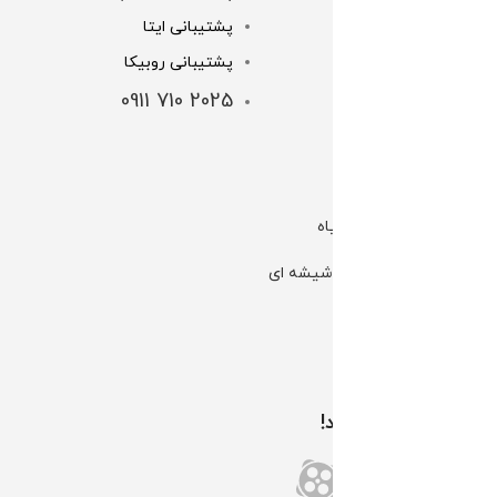
پشتیبانی ایتا
خرید اقساطی
پشتیبانی روبیکا
شرایط و قوانین
2025 710 0911
شماره کارت ها
لینک های مهم
کانال بله | گل و گیاه
کانال بله | گلخانه شیشه ای
کانال تلگرام الوگل
اینستاگرام الوگل
همراه ما باشید!