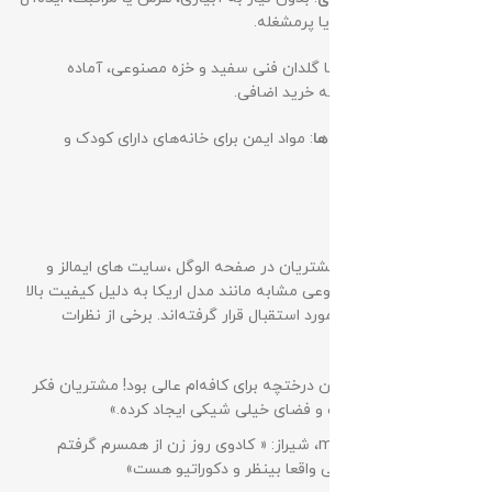
برای فضاهای کم‌نور یا پرمشغله.
گلدان شیک
: همراه با گلدان فنی سفید و خزه مصنوعی، آماده
استفاده بدون نیاز به خرید اضافی.
مناسب برای خانواده‌ها
: مواد ایمن برای خانه‌های دارای کودک و
حیوانات خانگی.
تجربه کاربران
بر اساس بازخوردهای مشتریان در صفحه الوگل ،سایت های ایمالز و
ترب, درختچه‌های مصنوعی مشابه مانند مدل اریکا به دلیل کیفیت بالا
و ظاهر طبیعی، بسیار مورد استقبال قرار گرفته‌اند. برخی از نظرات
کاربران عبارتند از:
خانم سارا اسدی: «این درختچه برای کافه‌ام عالی بود! مشتریان فکر
می‌کنند واقعی است و فضای خیلی شیکی ایجاد کرده.»
خانم maryam.jahani، شیراز: « کادوی روز زن از همسرم گرفتم
بردمش داخل پذیرایی واقعا بینظر و دکوراتیو هست»