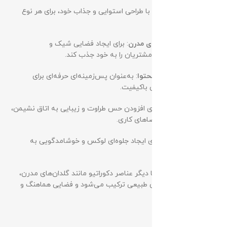
درختچه مصنوعی اریکا با طراحی استوایی و جذاب خود، برای هر نوع
فضایی مناسب است:
کافه‌ها و رستوران‌های مدرن
: برای ایجاد فضایی شیک و
اینستاگرام‌پسند که مشتریان را به خود جذب کند.
استودیوهای ضبط محتوا
: به‌عنوان پس‌زمینه‌ای حرفه‌ای برای
ویدیوها و عکس‌های باکیفیت.
منازل و دفاتر کار
: برای افزودن حس طراوت و زیبایی به اتاق نشیمن،
گوشه‌های دنج یا فضاهای کاری.
هتل‌ها و لابی‌ها
: برای ایجاد جلوه‌ای لوکس و خوشامدگویی به
مهمانان.
این درختچه به‌راحتی با دیگر عناصر دکوراتیو مانند گلدان‌های مدرن،
مبلمان شیک یا گیاهان طبیعی ترکیب می‌شود و فضایی هماهنگ و
چشم‌نواز ایجاد می‌کند.