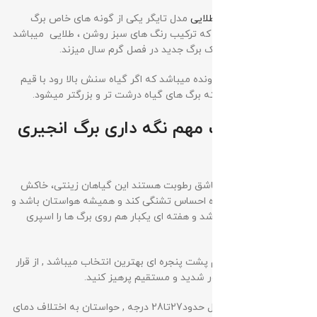
گیاه
برگ انجیری ابلق طلایی
مدل تایگر یکی از گونه های خاص برگ
انجیری (زرد) میباشد ، که ترکیب رنگ های سبز روشن ، طلایی میباشد
که حدودا گیاه ماهی یک برگ جدید در فصل گرم سال میزند.
انجیری ابلق یک گیاه رونده میباشد که اگر گیاه سنش بالا رود با قیم
دار شدن گیاه رفته رفته برگ های گیاه درشت تر و بزرگتر میشود.
شرایط و نکات مهم نگه داری برگ انجیری
ابلق :
💧آبیاری:
انجیری ها عاشق رطوبت هستند این گیاهان زینتی، خاکش
نباید خشک شود و گیاه احساس تشنگی کند و همیشه هواستان باشد و
حتما خاکشان نمناک باشد و هفته ای یکبار هم روی برگ ها را اسپری
کنید.
☀️نور:
نور غیر مستقیم پشت پنجره ای بهترین انتخاب میباشد , از قرار
دادن گیاه در معرض نور شدید و مستقیم پرهیز کنید.
🌡️دما
: دمای طبیعی منزل حدود27تا28 درجه , حواستان به اختلاف دمای