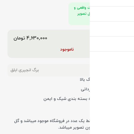
تصاویر محصولات واقعی و
در استودیو الوگل تصویر
برداری شدند.
قیمت محصول :
تومان
ناموجود
دسته:
برگ انجیری ابلق
4 برگ با ترکیب رنگ بالا
نژاد برگ درشت
وارداتی
ارسال رایگان همراه بسته بندی شیک و ایمن
بدون زدگی
توجه این محصول فقط یک عدد در فروشگاه موجود میباشد و گل
ارسالی دقیقا گیاه درون تصویر میباشد.