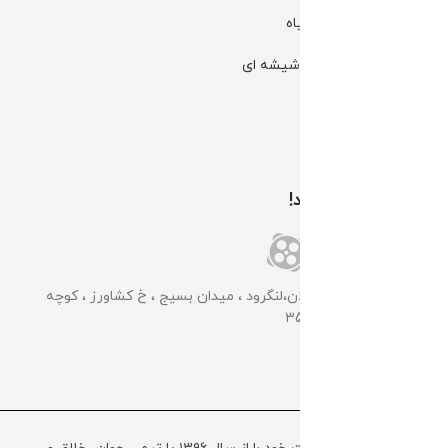
کانال بله | گل و گیاه
کانال بله | گلخانه شیشه ای
کانال تلگرام الوگل
اینستاگرام الوگل
همراه ما باشید!
📌گلخانه مرکزی: گیلان،لنگرود ، میدان بسیج ، خ کشاورز ، کوچه
کشاورز سوم ، پلاک 35