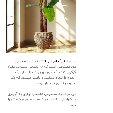
درختچه مصنوعی مانسترا(برگ انجیری):
درختچه مانسترا جز
محبوب ترین گیاهان مصنوعی است که به تنهایی میتواند فضای
سالن عقد شمارا دگرگون کند.برگ های پهن و شکاف دار برگ
انجیری فضای چند بعدی را ایجاد میکنند و باعث میشود که بک
گراند عکس ها شیک و حرفه ای تر بنظر برسد.
بر خلاف گیاهان طبیعی، درختچه مصنوعی مانسترا نیازی به آبیاری
یا مراقبت ندارد و در هر شرایطی مقاومت و کیفیت ظاهری خودش را
مثل روز اول حفظ میکند.