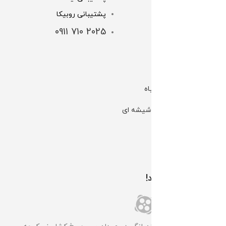
پشتیبانی روبیکا
شرایط و قوانین
2025 710 0911
شماره کارت ها
لینک های مهم
کانال بله | گل و گیاه
کانال بله | گلخانه شیشه ای
کانال تلگرام الوگل
اینستاگرام الوگل
همراه ما باشید!