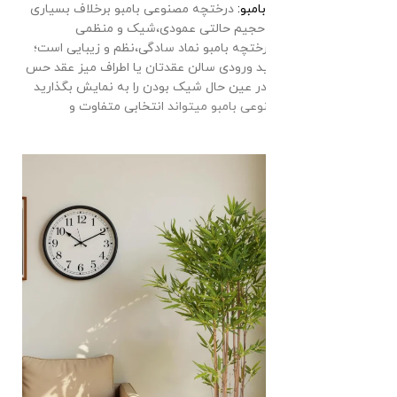
درختچه مصنوعی بامبو:
درختچه مصنوعی بامبو برخلاف بسیاری
از گیاهان شلوغ و حجیم حالتی عمودی،شیک و منظمی
دارد،علاوه بر آن درختچه بامبو نماد سادگی،نظم و زیبایی است؛
پس اگر می خواهید ورودی سالن عقدتان یا اطراف میز عقد حس
زیبایی و ظرافت و در عین حال شیک بودن را به نمایش بگذارید
خرید
درختچه مصنوعی بامبو
میتواند
انتخابی متفاوت و
هوشمندانه باشد.