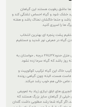
💧آبیاری:
انجیری ها عاشق رطوبت هستند این گیاهان
زینتی، خاکش نباید خشک شود و گیاه احساس تشنگی کند و
همیشه هواستان باشد و حتما خاکشان نمناک باشد و هفته
ای یکبار هم روی برگ ها را اسپری کنید.
☀️نور:
نور غیر مستقیم پشت پنجره ای بهترین انتخاب
میباشد , از قرار دادن گیاه در معرض نور شدید و مستقیم
پرهیز کنید.
🌡️دما
: دمای طبیعی منزل حدود27تا28 درجه , حواستان به
اختلاف دمای شبانه روز باشد که گیاه سرما زده نشود.
🍂خاک
: بهترین ترکیب خاک این گیاه ترکیب کوکوپیت و
پرلیت همراه پیت ماست هست، البته چون گیاهی رونده
میباشد داخل پیت ماس خالی هم خوب رشد میکند.
🗑️تعویض گلدان
: انجیری های ابلق نیازی زیاد به تعویض
گلدان ندارند، چون خیلی از گیاهان سایز بزرگ هستند که
گلدانی کوچک دارند، اگر گیاه شما رشد مطلوبی داشت گلدان