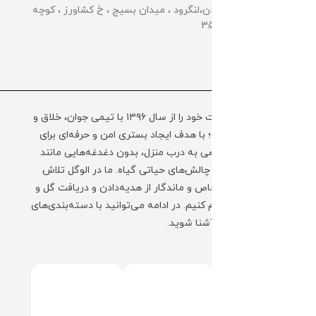
📌گلخانه مرکزی: گیلان،لنگرود ، میدان بسیج ، خ کشاورز ، کوچه
کشاورز سوم ، پلاک 35
مجموعه الوگل فعالیت خود را از سال ۱۳۹۶ با تیمی جوان، خلاق و
به‌روز آغاز کرده است؛ با هدف ایجاد بستری امن و حرفه‌ای برای
ارسال گل و گیاه طبیعی به درب منزل، بدون دغدغه‌هایی مانند
نگهداری، حمل‌ونقل و چالش‌های حیاتی گیاه. ما در الوگل تلاش
کرده‌ایم تا تجربه‌ای خاص و ماندگار از هدیه‌دادن و دریافت گل و
گیاه را برای شما فراهم کنیم. در ادامه می‌توانید با دسته‌بندی‌های
محبوب فروشگاه ما آشنا شوید.
+ ادامه توضیحات