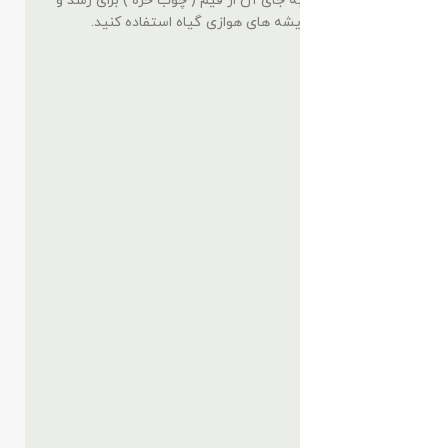
را تعویض نکنید، به جای آن از قیم ( چوب خزه ) برای رشد و
روطوب دهی به ریشه های هوازی گیاه استفاده کنید.