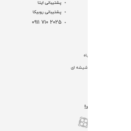
پشتیبانی ایتا
خرید اقساطی
پشتیبانی روبیکا
شرایط و قوانین
2025 710 0911
شماره کارت ها
لینک های مهم
کانال بله | گل و گیاه
کانال بله | گلخانه شیشه ای
کانال تلگرام الوگل
اینستاگرام الوگل
همراه ما باشید!