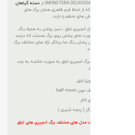
یا همان مانسترا (MONSTERA DELICIOSA) از
دسته گیاهان
آپارتمانی
هستند که از لحاظ فرم ظاهری همان برگ های
درشت و پهن با برش های منظم را دارند.
ترکیب رنگ های گل انجیری ابلق ، سبز روشن به همراه رنگ
سفید و کرم به صورت های پخش روی برگ هستند که درصد
ابلقیت گیاه و مدل پخش رنگ ها بیانگر نژاد های مختلف برگ
انجیری ابلق هستند.
مدل های مختلف برگ انجیری ابلق به صورت خلاصه به چند
دسته زیر میباشند.
مانسترا دلی سویزا ابلق
برگ انجیری هاف مون half moon
برگ انجیری تری کالر
برگ انجیری تایگر ( پنجه شیری )
برای اطلاع از
تفاوت مدل های مختلف برگ انجیری های ابلق
کلیک کنید.